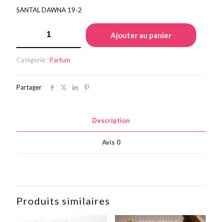
prix
prix
SANTAL DAWNA 19-2
initial
actuel
quantité
était :
est :
Ajouter au panier
de
€98.00.
€78.00.
SANDALWOOD
DAWN
Catégorie :
Parfum
Partager
Description
Avis
0
Produits similaires