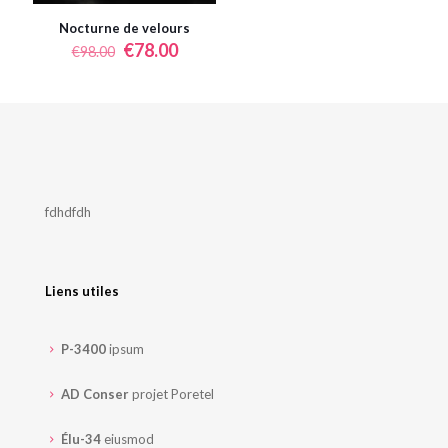
Nocturne de velours
Le
Le
€
78.00
€
98.00
prix
prix
initial
actuel
était :
est :
€98.00.
€78.00.
fdhdfdh
Liens utiles
P-3400
ipsum
AD Conser
projet Poretel
Élu-34
eiusmod