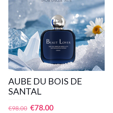
AUBE DU BOIS DE
SANTAL
Le
Le
€
78.00
€
98.00