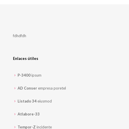
era:
es:
€98.00.
€76.00.
fdhdfdh
Enlaces útiles
P-3400
ipsum
AD Conser
empresa poretel
Listado 34
eiusmod
Atlabore-33
Tempor-Z
incidente