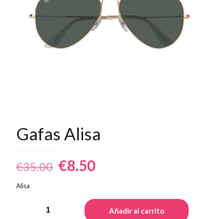
Gafas Alisa
El
El
€
8.50
€
35.00
precio
precio
Alisa
original
actual
Alisa
era:
es:
Añadir al carrito
Glasses