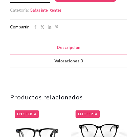
€35.00.
€8.50.
cantidad
Categoría:
Gafas inteligentes
Compartir
Descripción
Valoraciones
0
Productos relacionados
EN OFERTA
EN OFERTA