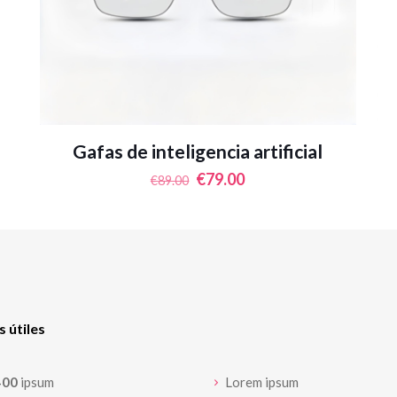
Gafas de inteligencia artificial
El
El
€
79.00
€
89.00
precio
precio
original
actual
era:
es:
€89.00.
€79.00.
s útiles
400
ipsum
Lorem ipsum