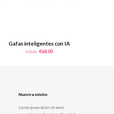
Gafas inteligentes con IA
El
El
€
68.00
€
70.00
precio
precio
original
actual
era:
es:
€70.00.
€68.00.
Nuestra misión
Lorem ipsum dolor sit amet,