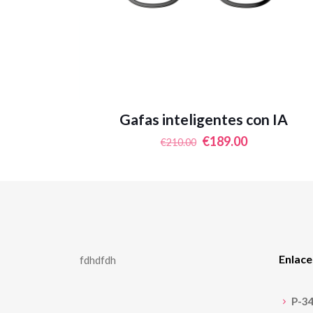
Gafas inteligentes con IA
El
El
€
189.00
€
210.00
precio
precio
original
actual
era:
es:
€210.00.
€189.00.
Enlace
fdhdfdh
P-3