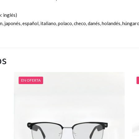
: inglés)
n, japonés, español, italiano, polaco, checo, danés, holandés, húngar
os
EN OFERTA