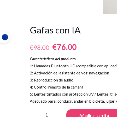
Gafas con IA
El
El
€
76.00
€
98.00
precio
precio
Características del producto
original
actual
1: Llamadas Bluetooth HD (compatible con aplicac
era:
es:
2: Activación del asistente de voz, navegación
€98.00.
€76.00.
3: Reproducción de audio
4: Control remoto de la cámara
5: Lentes tintados con protección UV / Lentes gris
Adecuado para: conducir, andar en bicicleta, jugar, 
AI
Añadir al carrito