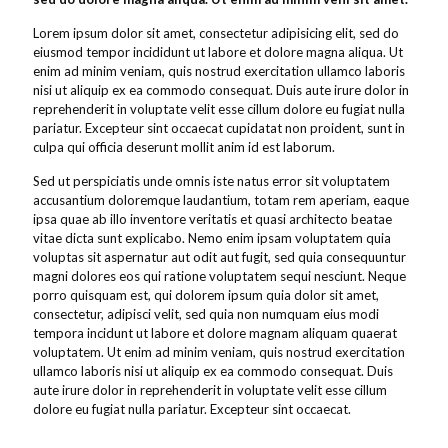
Lorem ipsum dolor sit amet, consectetur adipisicing elit, sed do
eiusmod tempor incididunt ut labore et dolore magna aliqua. Ut
enim ad minim veniam, quis nostrud exercitation ullamco laboris
nisi ut aliquip ex ea commodo consequat. Duis aute irure dolor in
reprehenderit in voluptate velit esse cillum dolore eu fugiat nulla
pariatur. Excepteur sint occaecat cupidatat non proident, sunt in
culpa qui officia deserunt mollit anim id est laborum.
Sed ut perspiciatis unde omnis iste natus error sit voluptatem
accusantium doloremque laudantium, totam rem aperiam, eaque
ipsa quae ab illo inventore veritatis et quasi architecto beatae
vitae dicta sunt explicabo. Nemo enim ipsam voluptatem quia
voluptas sit aspernatur aut odit aut fugit, sed quia consequuntur
magni dolores eos qui ratione voluptatem sequi nesciunt. Neque
porro quisquam est, qui dolorem ipsum quia dolor sit amet,
consectetur, adipisci velit, sed quia non numquam eius modi
tempora incidunt ut labore et dolore magnam aliquam quaerat
voluptatem. Ut enim ad minim veniam, quis nostrud exercitation
ullamco laboris nisi ut aliquip ex ea commodo consequat. Duis
aute irure dolor in reprehenderit in voluptate velit esse cillum
dolore eu fugiat nulla pariatur. Excepteur sint occaecat.